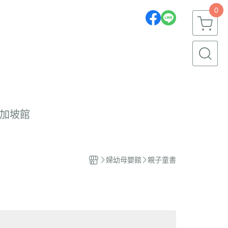
0
加坡館
婦幼母嬰館
親子童書