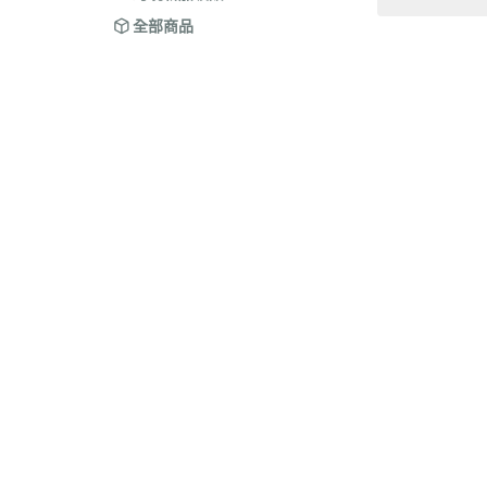
全部商品
關於
全部商品
付款方式說明
隱私權
聯絡我們
訂單查詢
寄送方式說明
訂單相關說明
售後服務說明