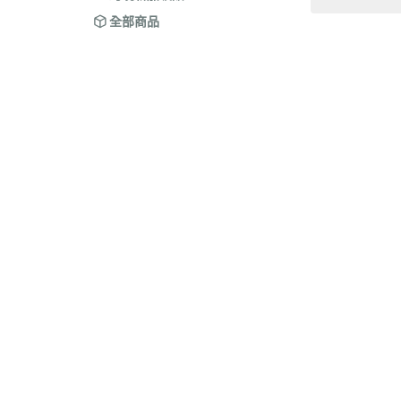
全部商品
關於
全部商品
付款方式說明
隱私權
聯絡我們
訂單查詢
寄送方式說明
訂單相關說明
售後服務說明