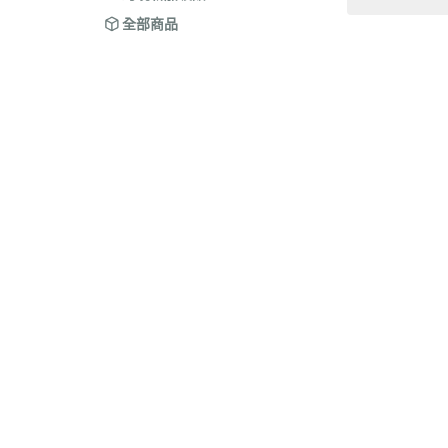
全部商品
關於
全部商品
付款方式說明
隱私權
聯絡我們
訂單查詢
寄送方式說明
訂單相關說明
售後服務說明