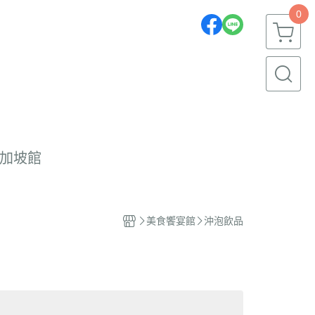
0
加坡館
美食饗宴館
沖泡飲品